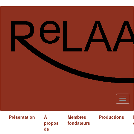
Aller
au
contenu
principal
Toggl
naviga
Présentation
À
Membres
Productions
propos
fondateurs
de